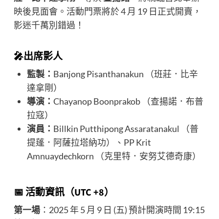
映後見面會。活動門票將於 4 月 19 日正式開賣，
影迷千萬別錯過！
🎤出席影人
監製：
Banjong Pisanthanakun （班莊．比辛
達拿剛）
導演：
Chayanop Boonprakob （查揚諾．布普
拉寇）
演員：
Billkin Putthipong Assaratanakul （普
提蓬．阿薩拉塔納功）、PP Krit
Amnuaydechkorn （克里特．安努艾德奇康）
📅 活動資訊（UTC +8）
第一場
：2025 年 5 月 9 日 (五)
預計開演時間 19:15