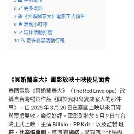
6
🔗 更多資訊
7
🎬 《冥婚鬧泰大》電影正式預告
8
🔔 活動小叮嚀
9
📌 延伸活動推薦
10
🔍 更多泰星活動行程
《冥婚鬧泰大》電影放映＋映後見面會
泰國電影《冥婚鬧泰大》（The Red Envelope）改
編自台灣暢銷作品《關於我和鬼變成家人的那件
事》，自 2025 年 3 月 20 日在泰國上映以來口碑
與票房雙收，廣受好評。電影即將於 5 月 9 日在台
灣正式上映，主演
Billkin
、
PP Krit
，以及監製
班
莊・比辛達拿剛
、導演
查揚諾
，將親臨台北舉辦