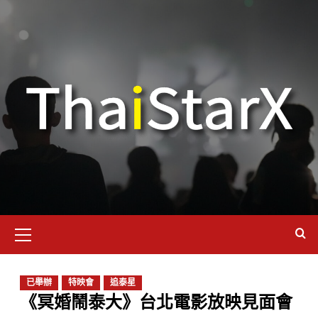
已舉辦
特映會
追泰星
《冥婚鬧泰大》台北電影放映見面會