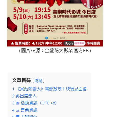
( 圖片來源：
金盞花大影業
官方FB )
文章目錄
隱藏
1
《冥婚鬧泰大》電影放映＋映後見面會
2
🎤出席影人
3
📅 活動資訊（UTC +8）
4
🎫 售票資訊
5
🏢 主辦單位