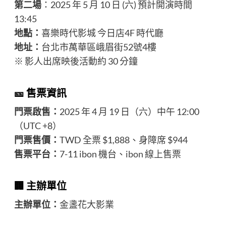
第二場
：2025 年 5 月 10 日 (六) 預計開演時間
13:45
地點：
喜樂時代影城 今日店4F 時代廳
地址：
台北市萬華區峨眉街52號4樓
※ 影人出席映後活動約 30 分鐘
🎫 售票資訊
門票啟售：
2025 年 4 月 19 日（六）中午 12:00
（UTC +8）
門票售價：
TWD 全票 $1,888、身障席 $944
售票平台：
7-11 ibon 機台、
ibon 線上售票
🏢 主辦單位
主辦單位：
金盞花大影業