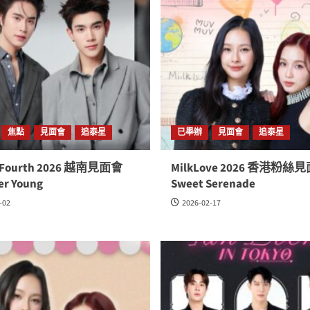
焦點
見面會
追泰星
已舉辦
見面會
追泰星
iFourth 2026 越南見面會
MilkLove 2026 香港粉絲見
er Young
Sweet Serenade
-02
2026-02-17