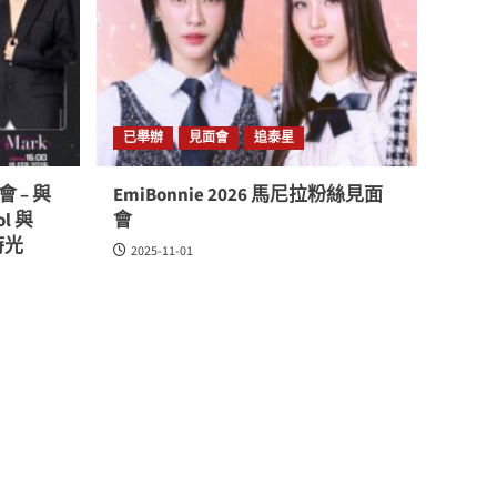
已舉辦
見面會
追泰星
會 – 與
EmiBonnie 2026 馬尼拉粉絲見面
ol 與
會
時光
2025-11-01