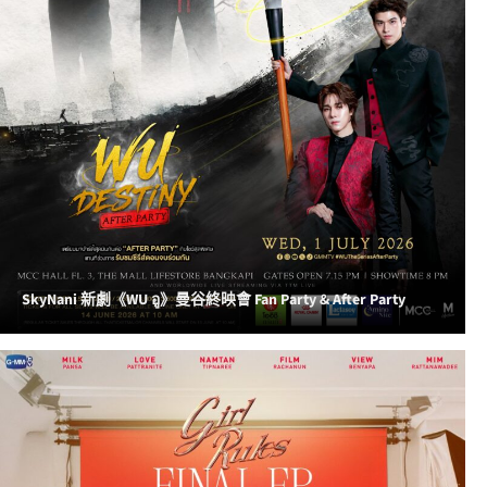
SkyNani 新劇《WU อู》曼谷終映會 Fan Party & After Party