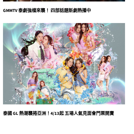
GMMTV 泰劇強檔來襲！ 四部話題新劇熱播中
泰國 GL 熱潮襲捲亞洲！4/13起 五場人氣見面會門票開賣