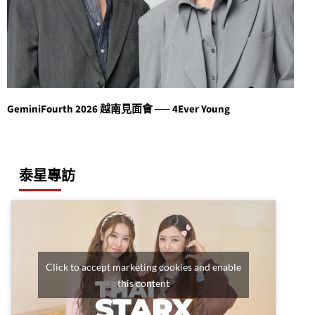
GeminiFourth 2026 越南見面會 ── 4Ever Young
泰星專訪
Click to accept marketing cookies and enable
this content