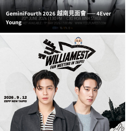
CLO’VER & FELIZZ 2026 台北演唱會 T-POP
SHOWCASE