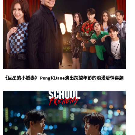
《巨星的小嬌妻》 Pong和Jane演出跨越年齡的浪漫愛情喜劇