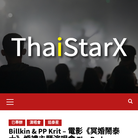
已舉辦
演唱會
追泰星
Billkin & PP Krit – 電影《冥婚鬧泰