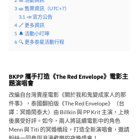
3
🎫 售票資訊（UTC+7）
3.1
📣 官方公告
4
🔗 更多資訊
5
🔔 活動小叮嚀
6
🔍 更多泰星活動行程
BKPP 攜手打造《The Red Envelope》電影主
題演唱會
改編自台灣賣座電影《關於我和鬼變成家人的那
件事》，泰國翻拍版《The Red Envelope》（台
譯：冥婚鬧泰大）由 Billkin 與 PP Krit 主演，上映
後廣受好評。如今，兩人將延續電影中的角色
Menn 與 Titi 的冥婚橋段，打造全新演唱會，邀請
粉絲一同參與浪漫歡樂的夜晚盛會！