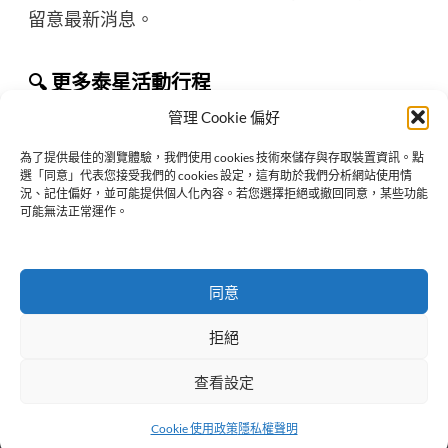
留意最新消息。
🔍 更多泰星活動行程
👉 請詳見
ThaiStarX 追泰星
活動整理頁面！
管理 Cookie 偏好
為了提供最佳的瀏覽體驗，我們使用 cookies 技術來儲存與存取裝置資訊。點
選「同意」代表您接受我們的 cookies 設定，這有助於我們分析網站使用情
況、記住偏好，並可能提供個人化內容。若您選擇拒絕或撤回同意，某些功能
Previous:
可能無法正常運作。
Blush Blossom Fan Fest 2025 – GMMTV 泰百年度盛會 6 月
曼谷登場
Next:
同意
LMSY 2025 澳門粉絲見面會 – The Essence of Love
拒絕
查看設定
隱私權聲明
Cookie 使用政策
免責聲明
Copyright © 2024-2025 ThaiStarX. All rights reserved.
Cookie 使用政策
隱私權聲明