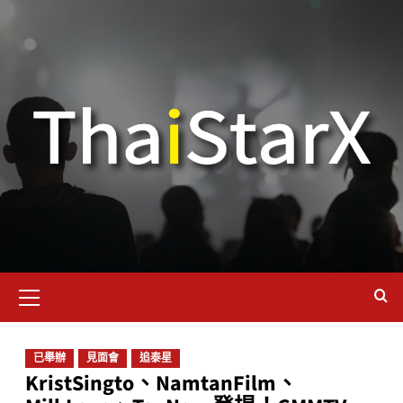
已舉辦
見面會
追泰星
KristSingto、NamtanFilm、