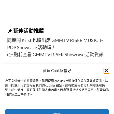
📌
延伸活動推薦
同期間 Krist 也將出席 GMMTV RISER MUSIC T-
POP Showcase 活動喔！
👉
點我查看 GMMTV RISER Showcase 活動資訊
管理 Cookie 偏好
為了提供最佳的瀏覽體驗，我們使用 cookies 技術來儲存與存取裝置資訊。點
選「同意」代表您接受我們的 cookies 設定，這有助於我們分析網站使用情
Previous:
況、記住偏好，並可能提供個人化內容。若您選擇拒絕或撤回同意，某些功能
2025 HER VERSE & HIS VOICE CONCERT 泰國音樂會 Written
可能無法正常運作。
by AMP ACHARIYA
Next:
《四方極愛》2025 澳門粉絲見面會 Fourever You Fan