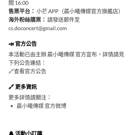
間 16:00
售票平台：
小芒 APP（晨小曦傳媒官方旗艦店）
海外粉絲購票：
請發送郵件至
cs.doconcert@gmail.com
📣 官方公告
本活動已由主辦 晨小曦傳媒 官方宣布，詳情請見
下列公告連結：
🔗
查看官方公告
🔗 更多資訊
更多詳情請關注：
晨小曦傳媒 官方微博
🔔 活動小叮嚀