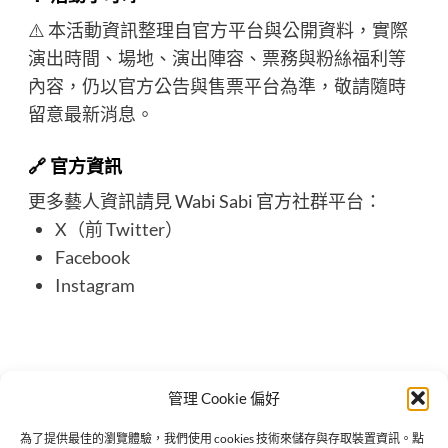
⚠️ 本活動資訊整理自官方平台與公開資料，實際
演出時間、場地、演出陣容、票務與粉絲福利等
內容，仍以官方公告與售票平台為準，敬請隨時
留意最新消息。
🔗 官方資訊
更多藝人資訊請見 Wabi Sabi 官方社群平台：
X（前 Twitter）
Facebook
Instagram
管理 Cookie 偏好
為了提供最佳的瀏覽體驗，我們使用 cookies 技術來儲存與存取裝置資訊。點