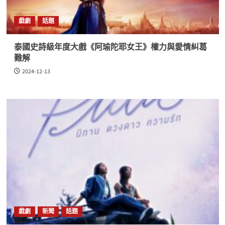
戲劇
話題
泰國史詩級年度大戲《阿瑜陀耶女王》權力與愛情糾葛
難解
2024-12-13
戲劇
新聞
話題