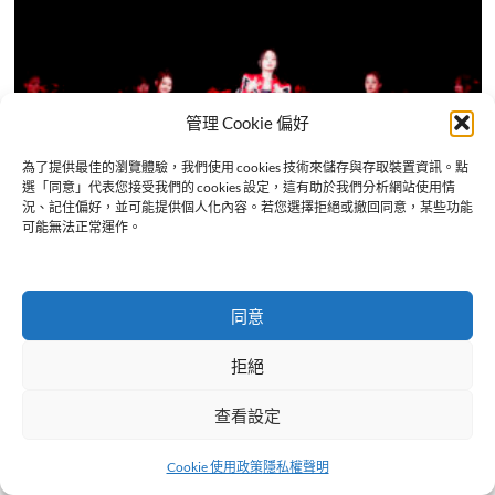
管理 Cookie 偏好
為了提供最佳的瀏覽體驗，我們使用 cookies 技術來儲存與存取裝置資訊。點
選「同意」代表您接受我們的 cookies 設定，這有助於我們分析網站使用情
亞洲娛樂
金曲獎
況、記住偏好，並可能提供個人化內容。若您選擇拒絕或撤回同意，某些功能
可能無法正常運作。
金曲37 全球觀看突破1,670萬人次 孫淑媚演出飆收視最
高點
2026-06-29
同意
拒絕
隱私權聲明
Cookie 使用政策
免責聲明
查看設定
Copyright © 2024-2025 ThaiStarX. All rights reserved.
Cookie 使用政策
隱私權聲明