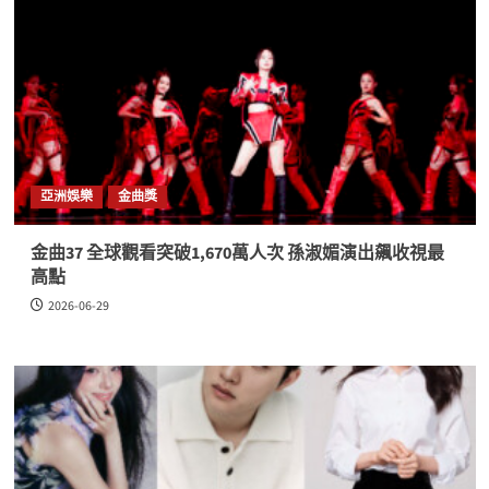
亞洲娛樂
金曲獎
金曲37 全球觀看突破1,670萬人次 孫淑媚演出飆收視最
高點
2026-06-29