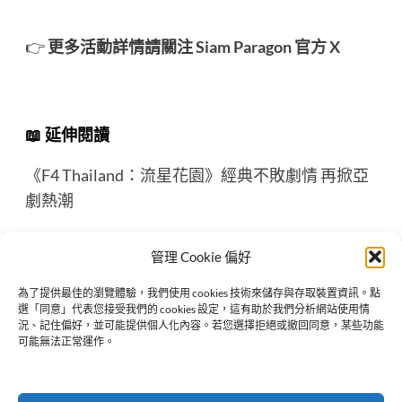
👉
更多活動詳情請關注
Siam Paragon 官方 X
📖 延伸閱讀
《F4 Thailand：流星花園》經典不敗劇情 再掀亞
劇熱潮
管理 Cookie 偏好
為了提供最佳的瀏覽體驗，我們使用 cookies 技術來儲存與存取裝置資訊。點
選「同意」代表您接受我們的 cookies 設定，這有助於我們分析網站使用情
Previous:
況、記住偏好，並可能提供個人化內容。若您選擇拒絕或撤回同意，某些功能
Englot 2025 台北粉絲見面會 Anniversary ENGLOT is
可能無法正常運作。
ENGLOT 1st Fan Meeting in Taipei
Next: