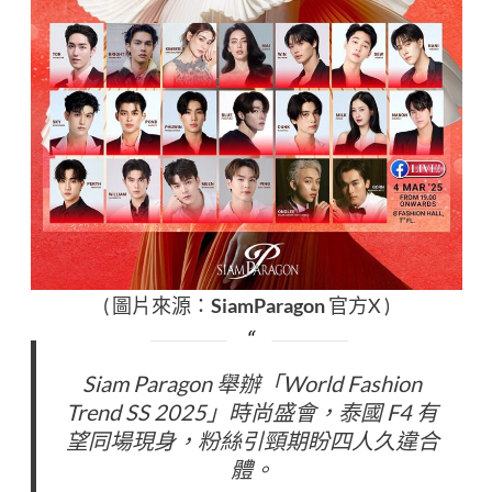
( 圖片來源：
SiamParagon
官方X )
Siam Paragon 舉辦「World Fashion
Trend SS 2025」時尚盛會，泰國 F4 有
望同場現身，粉絲引頸期盼四人久違合
體。