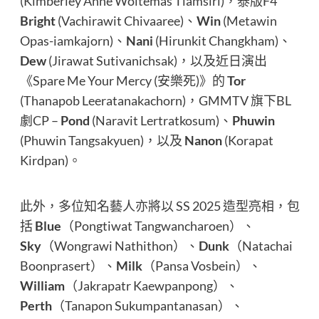
(Kimberley Anne Woltemas Tiamsiri)，泰版F4
Bright
(Vachirawit Chivaaree)、
Win
(Metawin
Opas-iamkajorn)、
Nani
(Hirunkit Changkham)、
Dew
(Jirawat Sutivanichsak)，以及近日演出
《Spare Me Your Mercy (安樂死)》的
Tor
(Thanapob Leeratanakachorn)，GMMTV 旗下BL
劇CP –
Pond
(Naravit Lertratkosum)、
Phuwin
(Phuwin Tangsakyuen)，以及
Nanon
(Korapat
Kirdpan)。
此外，多位知名藝人亦將以 SS 2025 造型亮相，包
括
Blue
（Pongtiwat Tangwancharoen）、
Sky
（Wongrawi Nathithon）、
Dunk
（Natachai
Boonprasert）、
Milk
（Pansa Vosbein）、
William
（Jakrapatr Kaewpanpong）、
Perth
（Tanapon Sukumpantanasan）、