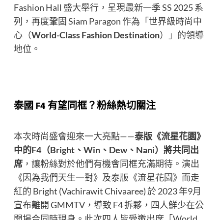
Fashion Hall 盛大舉行，呈現最新一季 SS 2025 系
列，再度鞏固 Siam Paragon 作為「世界級時尚中
心（
World-Class Fashion Destination
）」的領導
地位。
泰國 F4 有望同框？粉絲熱切關注
本次時尚盛會迎來一大亮點——
泰版《流星花園》
中的F4（Bright、Win、Dew、Nani）將共同出
席
，讓粉絲對於他們有機會同框充滿期待。演出
《因為我們天生一對》及泰版《流星花園》而走
紅的 Bright (Vachirawit Chivaaree)
於 2023 年9月
宣布離開 GMMTV，導致 F4 拆夥，四人鮮少在公
開場合同時現身。此次四人皆受邀出席「World