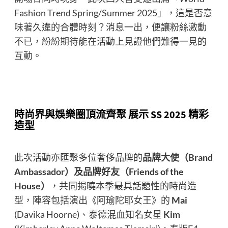
Fashion Trend Spring/Summer 2025」，這是否意
味著久違的合體時刻？消息一出，便讓粉絲激動
不已，紛紛期待能在活動上見證他們難得一見的
互動。
時尚界與娛樂圈頂流齊聚 展示 SS 2025 精彩
造型
此次活動亦匯聚多位奢侈品牌的
品牌大使（Brand
Ambassador）及品牌好友（Friends of the
House）
，共同揭曉本季最具話題性的時尚造
型，陣容包括演出《阿瑜陀耶女王》的
Mai
(Davika Hoorne)、泰德混血知名女星
Kim