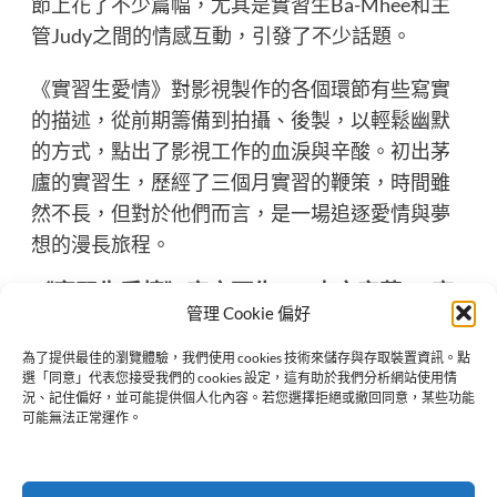
節上花了不少篇幅，尤其是實習生Ba-Mhee和主
管Judy之間的情感互動，引發了不少話題。
《實習生愛情》對影視製作的各個環節有些寫實
的描述，從前期籌備到拍攝、後製，以輕鬆幽默
的方式，點出了影視工作的血淚與辛酸。初出茅
廬的實習生，歷經了三個月實習的鞭策，時間雖
然不長，但對於他們而言，是一場追逐愛情與夢
想的漫長旅程。
《實習生愛情》官方預告 (CC中文字幕)
、
官
方正片(CC英文字幕)
管理 Cookie 偏好
為了提供最佳的瀏覽體驗，我們使用 cookies 技術來儲存與存取裝置資訊。點
選「同意」代表您接受我們的 cookies 設定，這有助於我們分析網站使用情
況、記住偏好，並可能提供個人化內容。若您選擇拒絕或撤回同意，某些功能
Previous:
可能無法正常運作。
2024泰版《我的ID是江南美人》 美麗的真諦是外表還是
內心？
Next: