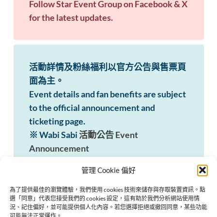
Follow Star Event Group on Facebook & X
for the latest updates.
活動詳情及粉絲福利以官方公告與售票頁
面為主。
Event details and fan benefits are subject
to the official announcement and
ticketing page.
※ Wabi Sabi
活動公告 Event
Announcement
管理 Cookie 偏好
為了提供最佳的瀏覽體驗，我們使用 cookies 技術來儲存與存取裝置資訊。點
選「同意」代表您接受我們的 cookies 設定，這有助於我們分析網站使用情
Previous:
況、記住偏好，並可能提供個人化內容。若您選擇拒絕或撤回同意，某些功能
BossNoeul 2025 泰國曼谷粉絲見面會 The Boy Next World:
可能無法正常運作。