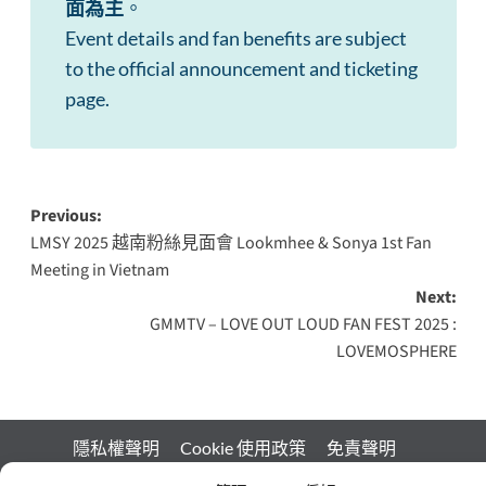
面為主
。
Event details and fan benefits are subject
to the official announcement and ticketing
page.
Previous:
LMSY 2025 越南粉絲見面會 Lookmhee & Sonya 1st Fan
Meeting in Vietnam
Next:
GMMTV – LOVE OUT LOUD FAN FEST 2025 :
LOVEMOSPHERE
隱私權聲明
Cookie 使用政策
免責聲明
Copyright © 2024-2025 ThaiStarX. All rights reserved.