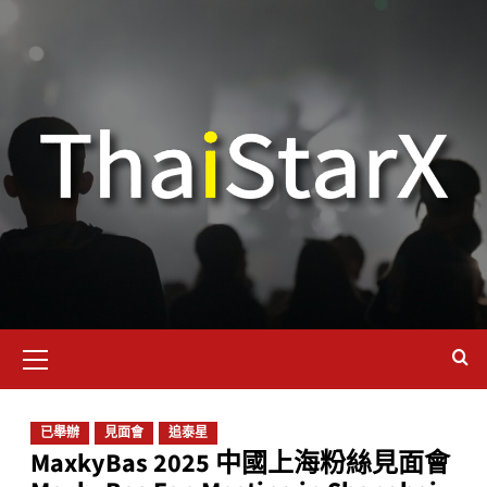
已舉辦
見面會
追泰星
MaxkyBas 2025 中國上海粉絲見面會