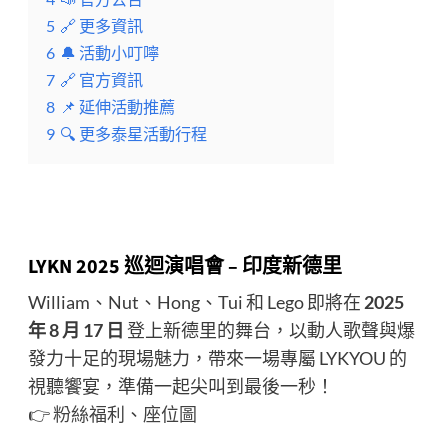
5
🔗 更多資訊
6
🔔 活動小叮嚀
7
🔗 官方資訊
8
📌 延伸活動推薦
9
🔍 更多泰星活動行程
LYKN 2025 巡迴演唱會 – 印度新德里
William、Nut、Hong、Tui 和 Lego 即將在
2025
年 8 月 17 日
登上新德里的舞台，以動人歌聲與爆
發力十足的現場魅力，帶來一場專屬 LYKYOU 的
視聽饗宴，準備一起尖叫到最後一秒！
👉
粉絲福利
、
座位圖