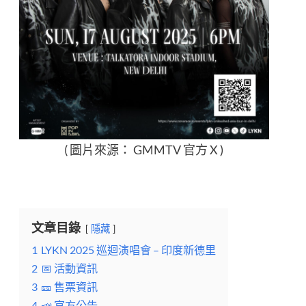
( 圖片來源： GMMTV 官方 X )
文章目錄
隱藏
1
LYKN 2025 巡迴演唱會 – 印度新德里
2
📅 活動資訊
3
🎫 售票資訊
4
📣 官方公告