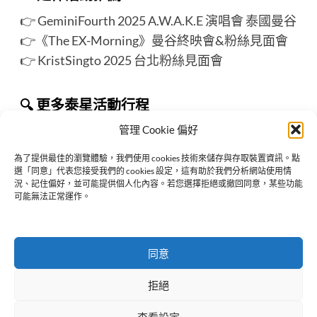
👉
GeminiFourth 2025 A.W.A.K.E 演唱會 泰國曼谷
👉
《The EX-Morning》曼谷終映會&粉絲見面會
👉
KristSingto 2025 台北粉絲見面會
🔍 更多泰星活動行程
👉 請詳見
ThaiStarX 追泰星
活動整理頁面
管理 Cookie 偏好
為了提供最佳的瀏覽體驗，我們使用 cookies 技術來儲存與存取裝置資訊。點
選「同意」代表您接受我們的 cookies 設定，這有助於我們分析網站使用情
況、記住偏好，並可能提供個人化內容。若您選擇拒絕或撤回同意，某些功能
Previous:
可能無法正常運作。
GeminiFourth 2025 A.W.A.K.E 演唱會 泰國曼谷
Next:
EarthMix、KristSingto 2025 洛杉磯粉絲見面會｜GMMTV
同意
FANDAY 25
拒絕
查看設定