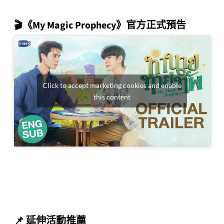
🎬《My Magic Prophecy》官方正式預告
Click to accept marketing cookies and enable
this content
📌
延伸活動推薦