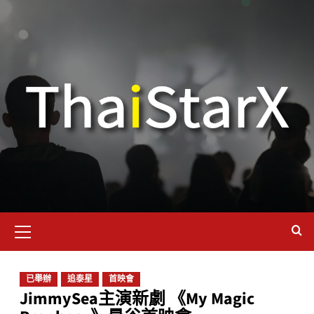
已舉辦
追泰星
首映會
JimmySea主演新劇 《My Magic