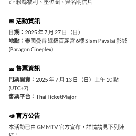
👉
粉絲福利
、
座位圖
、
簽名明信片
📅 活動資訊
日期：
2025 年 7 月 27 日（日）
地點：
泰國曼谷 暹羅百麗宮 6樓 Siam Pavalai 影城
(Paragon Cineplex)
🎫 售票資訊
門票開賣：
2025 年 7 月 13 日（日）上午 10 點
(UTC+7)
售票平台：
ThaiTicketMajor
📣 官方公告
本活動已由 GMMTV 官方宣布，詳情請見下列連
結：