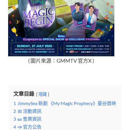
( 圖片來源：GMMTV 官方X )
文章目錄
隱藏
1
JimmySea 新劇 《My Magic Prophecy》曼谷首映
2
📅 活動資訊
3
🎫 售票資訊
4
📣 官方公告