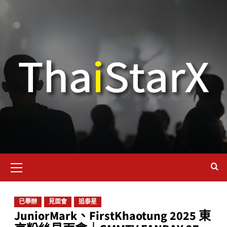
已舉辦
見面會
追泰星
JuniorMark、FirstKhaotung 2025 東