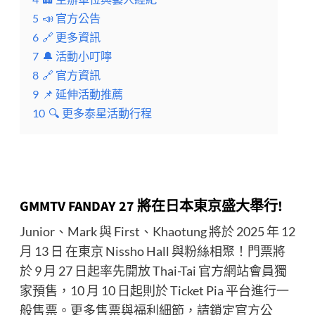
5
📣 官方公告
6
🔗 更多資訊
7
🔔 活動小叮嚀
8
🔗 官方資訊
9
📌 延伸活動推薦
10
🔍 更多泰星活動行程
GMMTV FANDAY 27 將在日本東京盛大舉行!
Junior、Mark 與 First、Khaotung 將於 2025 年 12
月 13 日 在東京 Nissho Hall 與粉絲相聚！門票將
於 9 月 27 日起率先開放 Thai-Tai 官方網站會員獨
家預售，10 月 10 日起則於 Ticket Pia 平台進行一
般售票。更多售票與福利細節，請鎖定官方公