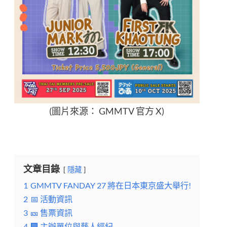
(圖片來源： GMMTV 官方 X)
文章目錄
隱藏
1
GMMTV FANDAY 27 將在日本東京盛大舉行!
2
📅 活動資訊
3
🎫 售票資訊
4
🏢 主辦單位與藝人經紀