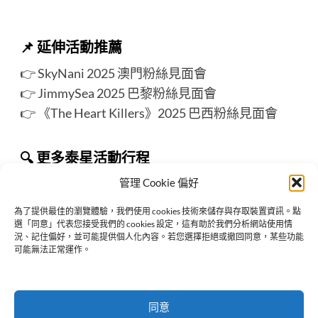
📌
延伸活動推薦
👉
SkyNani 2025 澳門粉絲見面會
👉
JimmySea 2025 巴黎粉絲見面會
👉
《The Heart Killers》2025 巴西粉絲見面會
🔍 更多泰星活動行程
👉 請詳見
ThaiStarX 追泰星
活動整理頁面！
管理 Cookie 偏好
為了提供最佳的瀏覽體驗，我們使用 cookies 技術來儲存與存取裝置資訊。點
選「同意」代表您接受我們的 cookies 設定，這有助於我們分析網站使用情
況、記住偏好，並可能提供個人化內容。若您選擇拒絕或撤回同意，某些功能
Previous:
可能無法正常運作。
2025 泰百新劇《US 我們的愛》 妹妹愛上哥哥戀人的虐
心之作
Next:
同意
〈活動取消〉Nani Hirunkit 2025 中國青島粉絲見面會