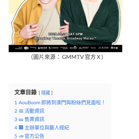
（圖片來源： GMMTV 官方 X )
文章目錄
隱藏
1
AouBoom 即將到澳門與粉絲們見面啦！
2
📅 活動資訊
3
🎫 售票資訊
4
🏢 主辦單位與藝人經紀
5
📣 官方公告