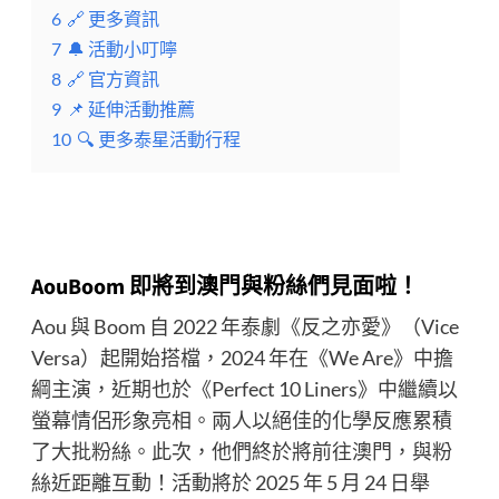
6
🔗 更多資訊
7
🔔 活動小叮嚀
8
🔗 官方資訊
9
📌 延伸活動推薦
10
🔍 更多泰星活動行程
AouBoom 即將到澳門與粉絲們見面啦！
Aou 與 Boom 自 2022 年泰劇《反之亦愛》（Vice
Versa）起開始搭檔，2024 年在《We Are》中擔
綱主演，近期也於《Perfect 10 Liners》中繼續以
螢幕情侶形象亮相。兩人以絕佳的化學反應累積
了大批粉絲。此次，他們終於將前往澳門，與粉
絲近距離互動！活動將於 2025 年 5 月 24 日舉