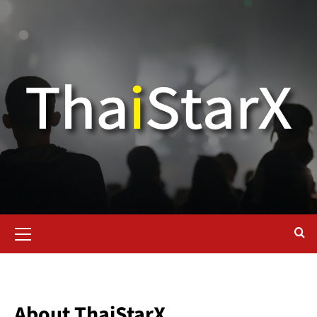
About ThaiStarX