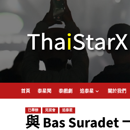
首頁
泰星聞
泰戲劇
追泰星
關於我們
已舉辦
見面會
追泰星
與 Bas Surad