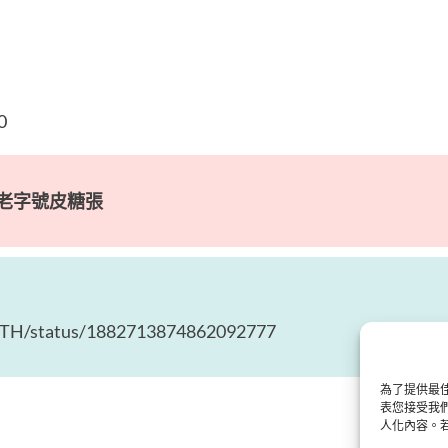
0
老字號皮糖張
eTH/status/1882713874862092777
為了提供最佳
表您接受我們
人化內容。