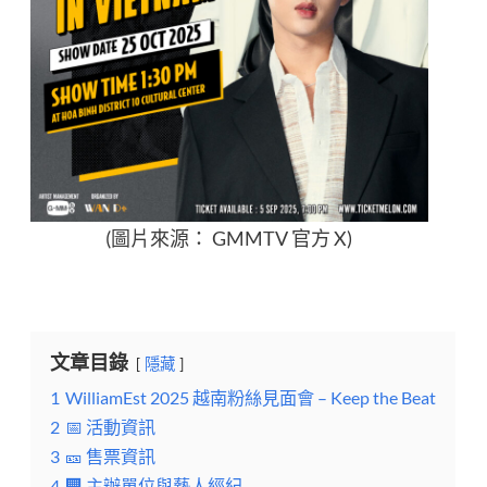
(圖片來源： GMMTV 官方 X)
文章目錄
隱藏
1
WilliamEst 2025 越南粉絲見面會 – Keep the Beat
2
📅 活動資訊
3
🎫 售票資訊
4
🏢 主辦單位與藝人經紀