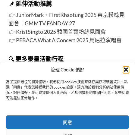
📌
延伸活動推薦
👉
JuniorMark、FirstKhaotung 2025 東京粉絲見
面會
｜GMMTV FANDAY 27
👉
KristSingto 2025 韓國首爾粉絲見面會
👉
PEBACA What A Concert 2025 馬尼拉演唱會
🔍 更多泰星活動行程
👉 請詳見
ThaiStarX 追泰星
活動整理頁面
管理 Cookie 偏好
為了提供最佳的瀏覽體驗，我們使用 cookies 技術來儲存與存取裝置資訊。點
選「同意」代表您接受我們的 cookies 設定，這有助於我們分析網站使用情
況、記住偏好，並可能提供個人化內容。若您選擇拒絕或撤回同意，某些功能
Previous:
可能無法正常運作。
LMSY 2025 香港粉絲見面會 – Be in Love
Next:
EmiBonnie、AouBoom、AlmondProgress、《Boys in
同意
Love》2025 越南粉絲見面會｜GMMTV FANDAY 26